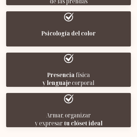
de las prendas
Psicología del color
Presencia
física
y lenguaje
corporal
Armar, organizar
y expresar
tu clóset ideal