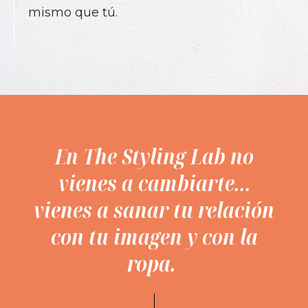
mismo que tú.
En The Styling Lab
no
vienes a cambiarte…
vienes a sanar tu relación
con tu imagen y con la
ropa.