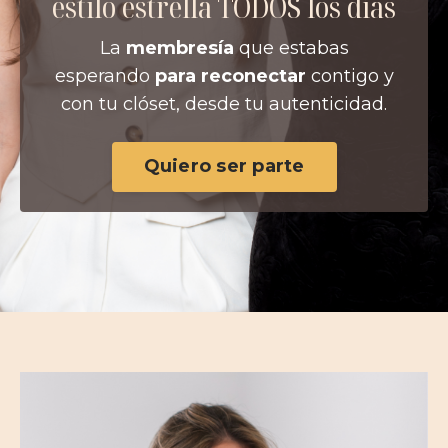
estilo estrella TODOS los días
La
membresía
que estabas
esperando
para reconectar
contigo
y
con tu clóset, desde tu autenticidad.
Quiero ser parte